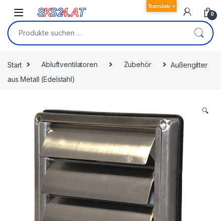
Skip to navigation
Skip to content
Translate »
0
Suchen nach:
Start
Abluftventilatoren
Zubehör
Außengitter
aus Metall (Edelstahl)
🔍