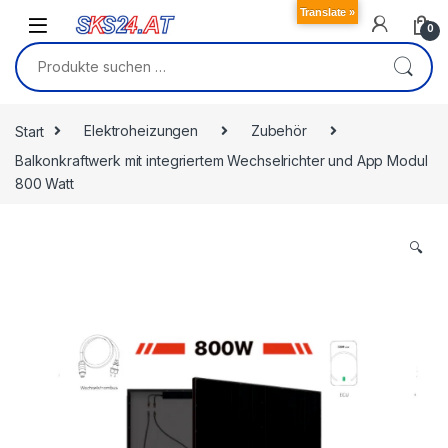
Skip to navigation
Skip to content
Translate »
0
Suchen nach:
Start
Elektroheizungen
Zubehör
Balkonkraftwerk mit integriertem Wechselrichter und App Modul
800 Watt
🔍