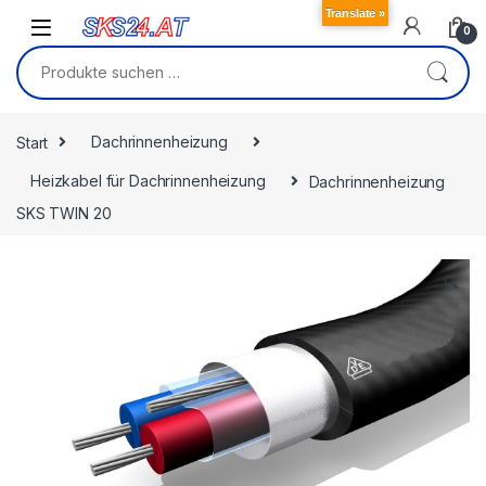
Skip to navigation
Skip to content
Translate »
0
Suchen nach:
Start
Dachrinnenheizung
Heizkabel für Dachrinnenheizung
Dachrinnenheizung
SKS TWIN 20
🔍