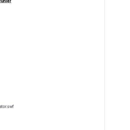
fühler
tor.swf