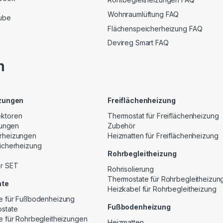
Wohnraumlüftung FAQ
ube
Flächenspeicherheizung FAQ
Devireg Smart FAQ
n
izungen
Freiflächenheizung
ktoren
Thermostat für Freiflächenheizung
zungen
Zubehör
rheizungen
Heizmatten für Freiflächenheizung
icherheizung
Rohrbegleitheizung
r SET
Rohrisolierung
Thermostate für Rohrbegleitheizun
ate
Heizkabel für Rohrbegleitheizung
e für Fußbodenheizung
Fußbodenheizung
state
e für Rohrbegleitheizungen
Heizmatten