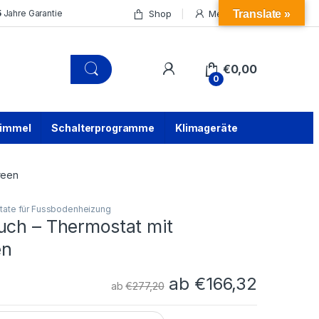
Shop
Mein Konto
5
Jahre Garantie
Translate »
€
0,00
0
himmel
Schalterprogramme
Klimageräte
reen
ate für Fussbodenheizung
uch – Thermostat mit
en
ab
€
166,32
ab
€
277,20