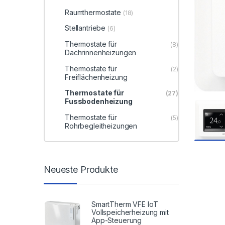
Raumthermostate
(18)
Stellantriebe
(6)
Thermostate für
(8)
Dachrinnenheizungen
Thermostate für
(2)
Freiflächenheizung
Thermostate für
(27)
Fussbodenheizung
Thermostate für
(5)
Rohrbegleitheizungen
Neueste Produkte
SmartTherm VFE IoT
Vollspeicherheizung mit
App-Steuerung