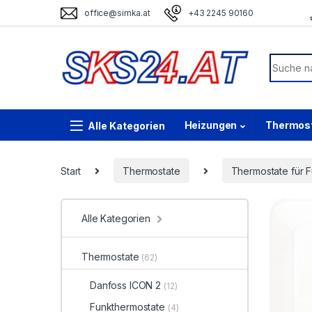
Skip to navigation
Skip to content
office@simka.at
+43 2245 90160
Search f
Heizungen
Thermos
Start
Thermostate
Thermostate für 
Alle Kategorien
Thermostate
(62)
Danfoss ICON 2
(12)
Funkthermostate
(4)