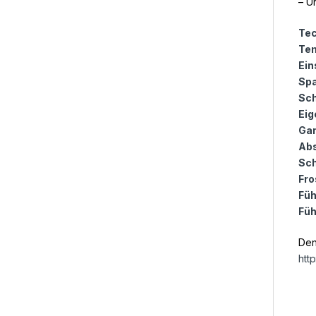
– U
Tec
Tem
Ein
Sp
Sch
Eig
Gan
Abs
Sch
Fro
Füh
Füh
Den
htt