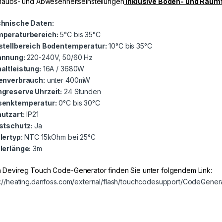
rlaubs- und Abwesenheitseinstellungen
Inklusive Boden- und Raum
hnische Daten:
peraturbereich:
5°C bis 35°C
stellbereich Bodentemperatur:
10°C bis 35°C
annung:
220-240V, 50/60 Hz
altleistung:
16A / 3680W
enverbrauch:
unter 400mW
greserve Uhrzeit:
24 Stunden
enktemperatur:
0°C bis 30°C
utzart:
IP21
stschutz:
Ja
lertyp:
NTC 15kOhm bei 25°C
lerlänge:
3m
 Devireg Touch Code-Generator finden Sie unter folgendem Link:
p://heating.danfoss.com/external/flash/touchcodesupport/CodeGenera