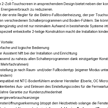
n 2-Zoll-Touchscreen in ansprechendem Design bietet neben der kom
 Energieverbrauch zu reduzieren.
ist der erste Regler für die Elektro-Fußbodenheizung, der per Touchs
len verschiedenen Schalterprogrammen und Boden-Fühlern. Sie könne
tengünstig und mit nur minimalem Aufwand in bestehende Systeme int
speziell entwickelte 2-teilige Konstruktion macht die Installation kinder
 Vorteile:
infache und logische Bedienung
r Assistent hilft bei der Installation und Einrichtung
assend zu nahezu allen Schalterprogrammen dank einzigartiger Konstrukt
 Mehrfachrahmen)
instellung je nach Raum- und/oder Fußbodentyp (eigener Modus unt
hindern)
ompatibel mit NTC-Bodenfühlern anderer Hersteller (Eberle, OC Microl
atentiertes Aus- und Einlesen des Einstellungscodes für die Fernwart
 Jahre Garantie zur Kundenzufriedenheit
nergieverbrauchsanzeige
ensteröffnungserkennung (stoppt den Heizbetrieb solange die Fenster