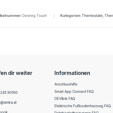
ikelnummer:
Devireg Touch
Kategorien:
Thermostate
,
Ther
fen dir weiter
Informationen
Anschlusshilfe
Smart App Connect FAQ
2245 90160
DEVIlink FAQ
e@simka.at
Elektrische Fußbodenheizung FAQ
book
Rohrbegleitheizungen FAQ