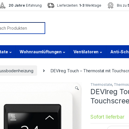
20 Jahre
Erfahrung
Lieferzeiten:
1-3
Werktage
Bis zu
or:
tate
Wohnraumlüftungen
Ventilatoren
Anti-Sc
Fussbodenheizung
DEVIreg Touch – Thermostat mit Touchsc
Thermostate
,
Thermost
🔍
DEVIreg To
Touchscre
Sofort lieferbar