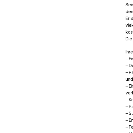
Sei
den
Er 
vie
kos
Die 
Ihre
– E
– De
– P
und
– E
ver
– K
– P
– 5
– E
– F