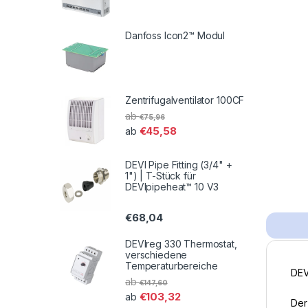
Danfoss Icon2™ Modul
Zentrifugalventilator 100CF
ab
€
75,96
€
45,58
ab
DEVI Pipe Fitting (3/4" +
1") | T-Stück für
DEVIpipeheat™ 10 V3
€
68,04
DEVIreg 330 Thermostat,
verschiedene
Temperaturbereiche
DEV
ab
€
147,60
€
103,32
ab
Der