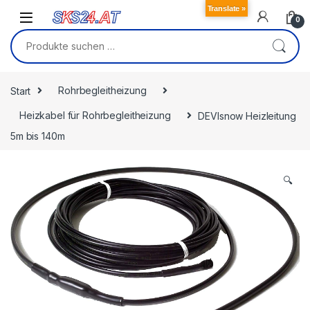
Skip to navigation
Skip to content
Translate »
0
Suchen nach:
Start
Rohrbegleitheizung
Heizkabel für Rohrbegleitheizung
DEVIsnow Heizleitung
5m bis 140m
🔍