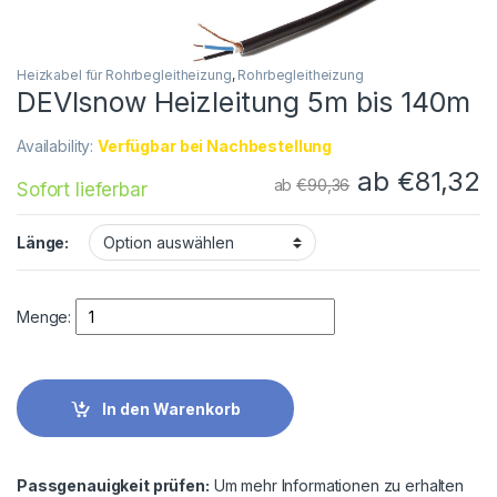
Heizkabel für Rohrbegleitheizung
,
Rohrbegleitheizung
DEVIsnow Heizleitung 5m bis 140m
Availability:
Verfügbar bei Nachbestellung
ab
€
81,32
ab
€
90,36
Sofort lieferbar
Länge:
Quantity
Menge:
In den Warenkorb
Passgenauigkeit prüfen:
Um mehr Informationen zu erhalten