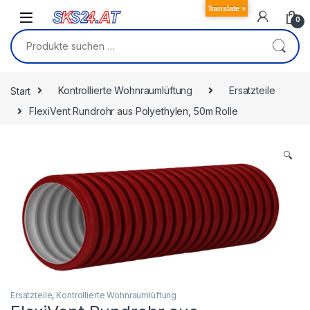
Skip to navigation
Skip to content
Translate »
0
Suchen nach:
Start
Kontrollierte Wohnraumlüftung
Ersatzteile
FlexiVent Rundrohr aus Polyethylen, 50m Rolle
🔍
Ersatzteile
,
Kontrollierte Wohnraumlüftung