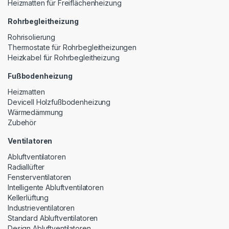
Heizmatten für Freiflächenheizung
Rohrbegleitheizung
Rohrisolierung
Thermostate für Rohrbegleitheizungen
Heizkabel für Rohrbegleitheizung
Fußbodenheizung
Heizmatten
Devicell Holzfußbodenheizung
Wärmedämmung
Zubehör
Ventilatoren
Abluftventilatoren
Radiallüfter
Fensterventilatoren
Intelligente Abluftventilatoren
Kellerlüftung
Industrieventilatoren
Standard Abluftventilatoren
Design Abluftventilatoren