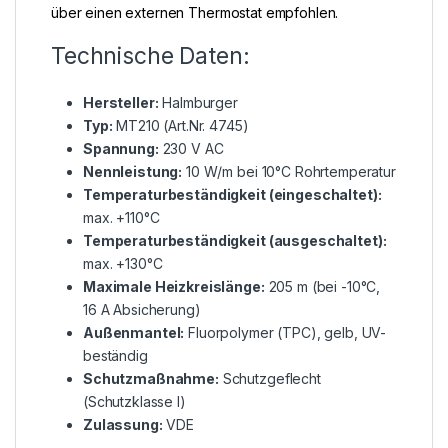
über einen externen Thermostat empfohlen.
Technische Daten:
Hersteller:
Halmburger
Typ:
MT210 (Art.Nr. 4745)
Spannung:
230 V AC
Nennleistung:
10 W/m bei 10°C Rohrtemperatur
Temperaturbeständigkeit (eingeschaltet):
max. +110°C
Temperaturbeständigkeit (ausgeschaltet):
max. +130°C
Maximale Heizkreislänge:
205 m (bei -10°C,
16 A Absicherung)
Außenmantel:
Fluorpolymer (TPC), gelb, UV-
beständig
Schutzmaßnahme:
Schutzgeflecht
(Schutzklasse I)
Zulassung:
VDE