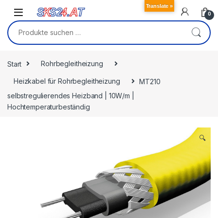
Skip to navigation
Skip to content
Translate »
0
Suchen nach:
Start
Rohrbegleitheizung
Heizkabel für Rohrbegleitheizung
MT210
selbstregulierendes Heizband | 10W/m |
Hochtemperaturbeständig
🔍