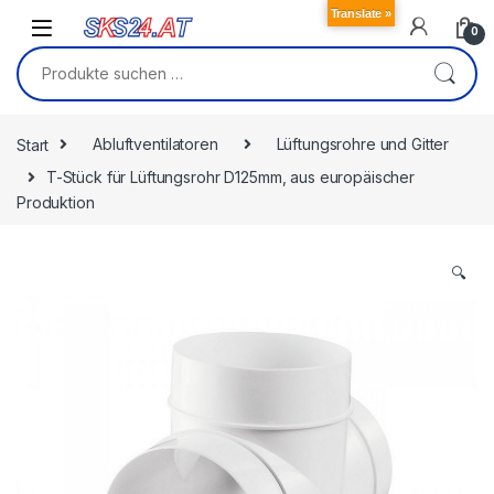
Skip to navigation
Skip to content
Translate »
0
Suchen nach:
Start
Abluftventilatoren
Lüftungsrohre und Gitter
T-Stück für Lüftungsrohr D125mm, aus europäischer
Produktion
🔍