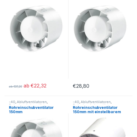
ab
€
22,32
€
28,80
ab
€
37,20
Dieses Produkt weist mehrere Varianten auf. Die Optionen könn
-40
,
Abluftventilatoren
,
-40
,
Abluftventilatoren
,
Rohreinschubventilatoren
Rohreinschubventilatoren
Rohreinschubventilator
Rohreinschubventilator
150mm
150mm mit einstellbarem
Nachlauf und
Rückluftsperrklappe