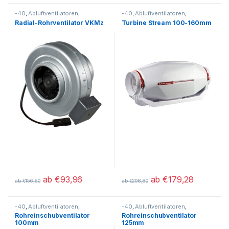
-40
,
Abluftventilatoren
,
-40
,
Abluftventilatoren
,
Industrieventilatoren
,
Industrieventilatoren
,
Radial-Rohrventilator VKMz
Turbine Stream 100-160mm
Rohreinschubventilatoren
Rohreinschubventilatoren
ab
€
93,96
ab
€
179,28
ab
€
156,60
ab
€
298,80
Dieses Produkt weist mehrere Varianten auf. Die Optionen könn
Dieses Produkt weist mehrere V
-40
,
Abluftventilatoren
,
-40
,
Abluftventilatoren
,
Rohreinschubventilatoren
Rohreinschubventilatoren
Rohreinschubventilator
Rohreinschubventilator
100mm
125mm