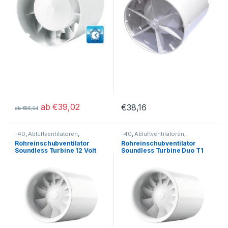
ab
€
39,02
€
38,16
ab
€
65,04
Dieses Produkt weist mehrere Varianten auf. Die Optionen könn
-40
,
Abluftventilatoren
,
-40
,
Abluftventilatoren
,
Rohreinschubventilatoren
Rohreinschubventilatoren
Rohreinschubventilator
Rohreinschubventilator
Soundless Turbine 12 Volt
Soundless Turbine Duo T1
100mm Nennweite