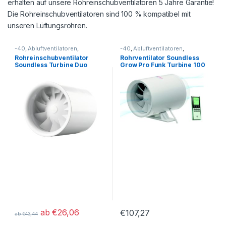
erhalten auf unsere Rohreinschubventilatoren 5 Jahre Garantie!
Die Rohreinschubventilatoren sind 100 % kompatibel mit
unseren Lüftungsrohren.
-40
,
Abluftventilatoren
,
-40
,
Abluftventilatoren
,
Rohreinschubventilatoren
Intelligente Abluftventilatoren
,
Rohreinschubventilator
Rohrventilator Soundless
Rohreinschubventilatoren
Soundless Turbine Duo
Grow Pro Funk Turbine 100
mit Wochenprogramm
ab
€
26,06
€
107,27
ab
€
43,44
Dieses Produkt weist mehrere Varianten auf. Die Optionen könn