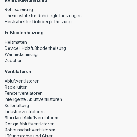
Rohrisolierung
Thermostate für Rohrbegleitheizungen
Heizkabel für Rohrbegleitheizung
Fußbodenheizung
Heizmatten
Devicell Holzfußbodenheizung
Wärmedämmung
Zubehör
Ventilatoren
Abluftventilatoren
Radiallüfter
Fensterventilatoren
Intelligente Abluftventilatoren
Kellerlüftung
Industrieventilatoren
Standard Abluftventilatoren
Design Abluftventilatoren
Rohreinschubventilatoren
Lüftungsrohre und Gitter