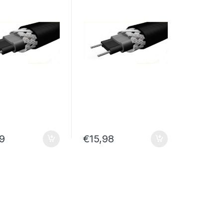
bel
Dachrinnenheizband
69
€
15,98
 Produktseite gewählt werden