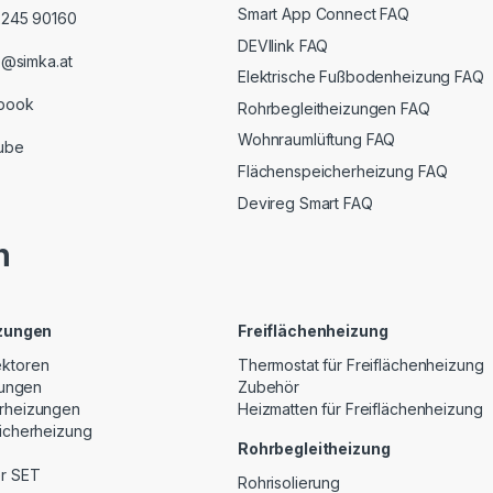
Smart App Connect FAQ
2245 90160
DEVIlink FAQ
e@simka.at
Elektrische Fußbodenheizung FAQ
book
Rohrbegleitheizungen FAQ
Wohnraumlüftung FAQ
ube
Flächenspeicherheizung FAQ
Devireg Smart FAQ
n
izungen
Freiflächenheizung
ktoren
Thermostat für Freiflächenheizung
zungen
Zubehör
rheizungen
Heizmatten für Freiflächenheizung
icherheizung
Rohrbegleitheizung
r SET
Rohrisolierung