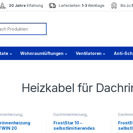
20 Jahre
Erfahrung
Lieferzeiten:
1-3
Werktage
Bis zu
or:
tate
Wohnraumlüftungen
Ventilatoren
Anti-Sc
Heizkabel für Dachr
innenheizung
,
Dachrinnenheizung
,
Dachrin
bel für
Heizkabel für
Heizkabe
innenheizung
Dachrinnenheizung
Dachrin
rinnenheizung
FrostStar 10 –
FrostSt
TWIN 20
selbstlimitierendes
selbst