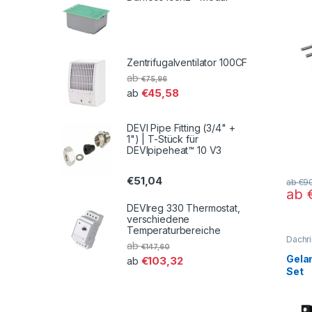
Zentrifugalventilator 100CF
ab
€
75,96
€
45,58
ab
DEVI Pipe Fitting (3/4" +
1") | T-Stück für
DEVIpipeheat™ 10 V3
€
51,04
ab
€
9
ab
Diese
DEVIreg 330 Thermostat,
verschiedene
Temperaturbereiche
Dachr
ab
Heizka
€
147,60
Dachr
Gela
€
103,32
ab
Heizka
Set
Rohrb
Rohrb