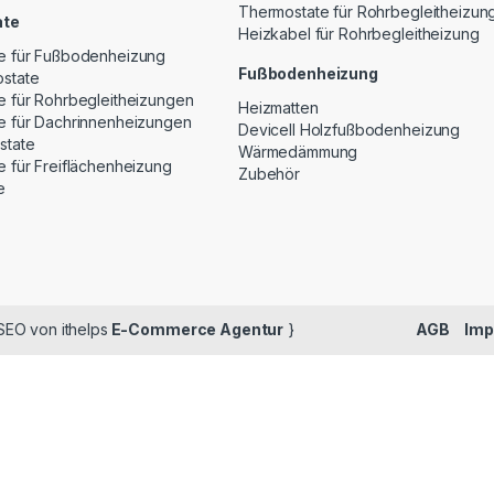
Thermostate für Rohrbegleitheizun
ate
Heizkabel für Rohrbegleitheizung
e für Fußbodenheizung
Fußbodenheizung
state
e für Rohrbegleitheizungen
Heizmatten
e für Dachrinnenheizungen
Devicell Holzfußbodenheizung
state
Wärmedämmung
 für Freiflächenheizung
Zubehör
e
EO von ithelps
E-Commerce Agentur
}
AGB
Im