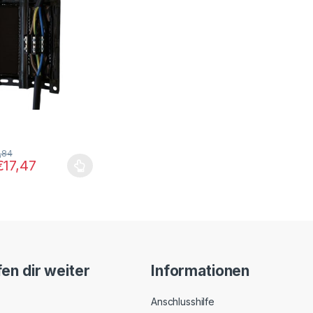
,84
€
17,47
s Produkt weist mehrere Varianten auf. Die Optionen können auf der
fen dir weiter
Informationen
Anschlusshilfe