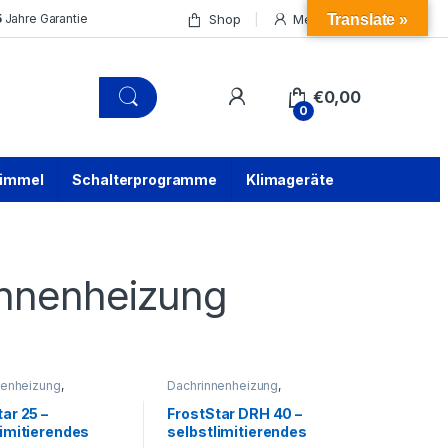
Shop
Mein Konto
5
Jahre Garantie
Translate »
€
0,00
0
himmel
Schalterprogramme
Klimageräte
innenheizung
nenheizung
,
Dachrinnenheizung
,
l für
Heizkabel für
nenheizung
Dachrinnenheizung
ar 25 –
FrostStar DRH 40 –
limitierendes
selbstlimitierendes