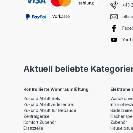
+43 
offic
Face
YouT
Aktuell beliebte Kategorie
Kontrollierte Wohnraumlüftung
Elektrohe
Zu- und Abluft Sets
Wandkonve
Zu- und Abluftverteiler Set
Infrarothei
Zu- und Abluft für Gebäude
Badezimme
Zentralgeräte
Flächenspe
Komfort Zubehör
Zubehör
Ersatzteile
Häuselbaue