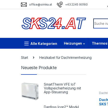
Skip to navigation
Skip to content
office@simka.at
+43 2245 90160
Search f
Heizungen
Thermos
Start
Heizkabel für Dachrinnenheizung
Neueste Produkte
SmartTherm VFE IoT
Vollspeicherheizung mit
App-Steuerung
Dachr
Heizka
Dachr
Dach
SKS 
Danfoss Icon2™ Modul