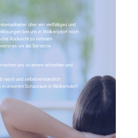
temanbieter über ein vielfältiges und
ßlösungen bei uns in Wolkersdorf noch
nsche Rücksicht zu nehmen.
, wenn es um die Bereiche
g machen uns zu einem schnellen und
 rasch und selbstverständlich
uch in unserem Schauraum in Wolkersdorf