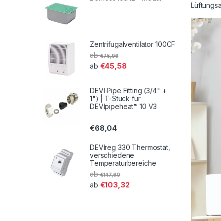
Lüftungs
Zentrifugalventilator 100CF
ab
€
75,96
€
45,58
ab
DEVI Pipe Fitting (3/4" +
1") | T-Stück für
DEVIpipeheat™ 10 V3
€
68,04
DEVIreg 330 Thermostat,
verschiedene
Temperaturbereiche
ab
€
147,60
€
103,32
ab