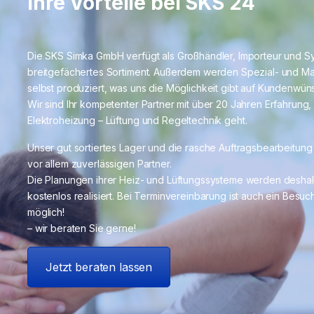
Ihre Vorteile bei SKS 24
Die SKS Simka GmbH verfügt als Großhändler, Importeur und Sys
breitgefächertes Sortiment. Außerdem werden Spezial- und Ma
selbst produziert, was uns die Möglichkeit gibt auf Kundenwü
Wir sind Ihr kompetenter Partner mit über 20 Jahren Erfahrung
Elektroheizung – Lüftung und Regeltechnik geht.
Unser gut sortiertes Lager und die rasche Auftragsbearbeitun
vor allem zuverlässigen Partner.
Die Planungen ihrer Heiz- und Lüftungssysteme werden deshalb
kostenlos realisiert. Bei Terminvereinbarung ist auch ein Bes
möglich!
– wir beraten Sie gerne!
Jetzt beraten lassen