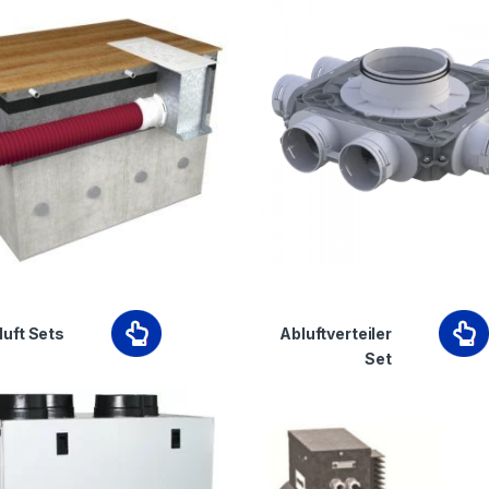
luft Sets
Abluftverteiler
Set