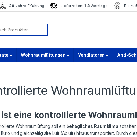
20 Jahre
Erfahrung
Lieferzeiten:
1-3
Werktage
Bis zu
or:
tate
Wohnraumlüftungen
Ventilatoren
Anti-Sc
trollierte Wohnraumlüftu
ist eine kontrollierte Wohnraum
rollierte Wohnraumlüftung soll ein
behagliches Raumklima
schaffen,
 Büro und gleichzeitig alte Luft (Abluft) hinaus transportiert. Durch d