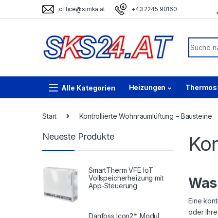
Skip to navigation
Skip to content
office@simka.at
+43 2245 90160
Search f
Heizungen
Thermos
Start
Kontrollierte Wohnraumlüftung – Bausteine
Neueste Produkte
Kon
SmartTherm VFE IoT
Vollspeicherheizung mit
Was 
App-Steuerung
Eine kont
oder Ihre
Danfoss Icon2™ Modul