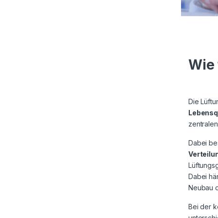
Wie 
Die Lüftu
Lebensqu
zentralen
Dabei be
Verteilu
Lüftungs
Dabei hän
Neubau o
Bei der 
untersch