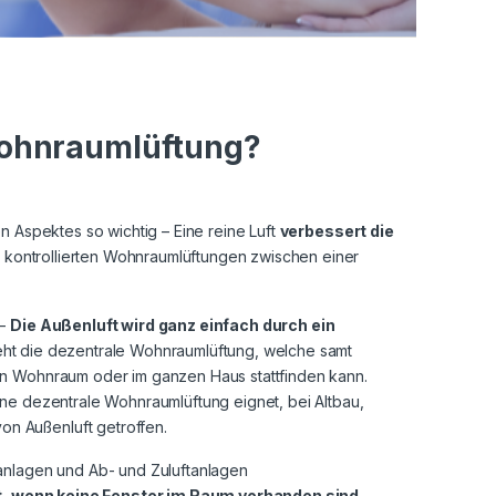
 Wohnraumlüftung?
n Aspektes so wichtig – Eine reine Luft
verbessert die
i kontrollierten Wohnraumlüftungen zwischen einer
 –
Die Außenluft wird ganz einfach durch ein
teht die dezentrale Wohnraumlüftung, welche samt
en Wohnraum oder im ganzen Haus stattfinden kann.
ine dezentrale Wohnraumlüftung eignet, bei Altbau,
n Außenluft getroffen.
anlagen und Ab- und Zuluftanlagen
t, wenn keine Fenster im Raum vorhanden sind,