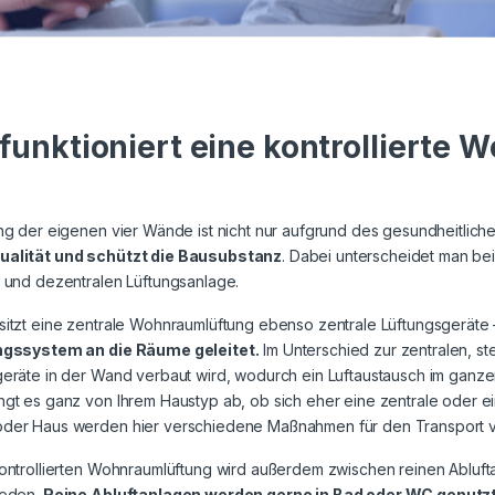
funktioniert eine kontrollierte
ng der eigenen vier Wände ist nicht nur aufgrund des gesundheitliche
alität und schützt die Bausubstanz
. Dabei unterscheidet man be
 und dezentralen Lüftungsanlage.
sitzt eine zentrale Wohnraumlüftung ebenso zentrale Lüftungsgeräte
ngssystem an die Räume geleitet.
Im Unterschied zur zentralen, s
geräte in der Wand verbaut wird, wodurch ein Luftaustausch im ganz
gt es ganz von Ihrem Haustyp ab, ob sich eher eine zentrale oder e
der Haus werden hier verschiedene Maßnahmen für den Transport vo
kontrollierten Wohnraumlüftung wird außerdem zwischen reinen Abluft
ieden.
Reine Abluftanlagen werden gerne in Bad oder WC genutz