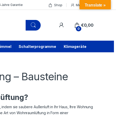
Shop
Mein Konto
5
Jahre Garantie
Translate »
€
0,00
0
himmel
Schalterprogramme
Klimageräte
ng – Bausteine
lüftung?
 indem sie saubere Außenluft in Ihr Haus, Ihre Wohnung
iese Art von Wohnraumlüftung in Form einer