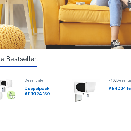
e Bestseller
Dezentrale
-40
,
Dezentr
Wohnraumlüftungen
,
Wohnraumlüf
Unsere Bestseller
Unsere Bests
Doppelpack
AERO24 1
AERO24 150
Comfort