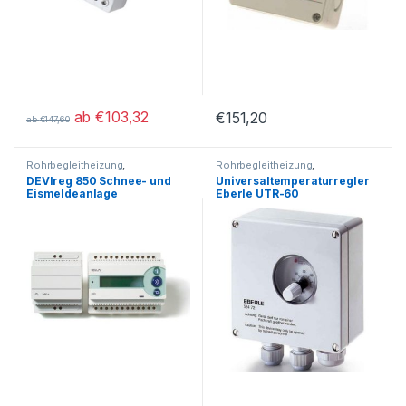
ab
€
103,32
€
151,20
ab
€
147,60
Dieses Produkt weist mehrere Varianten auf. Die Optionen könn
Rohrbegleitheizung
,
Rohrbegleitheizung
,
Thermostate
,
Thermostate für
Thermostate für
DEVIreg 850 Schnee- und
Universaltemperaturregler
Dachrinnenheizungen
,
Rohrbegleitheizungen
Eismeldeanlage
Eberle UTR-60
Thermostate für
Rohrbegleitheizungen
,
Thermostate für
Rohrbegleitheizungen