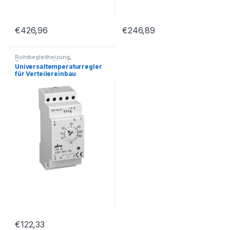
€
426,96
€
246,89
Rohrbegleitheizung
,
Thermostate für
Universaltemperaturregler
Rohrbegleitheizungen
für Verteilereinbau
€
122,33