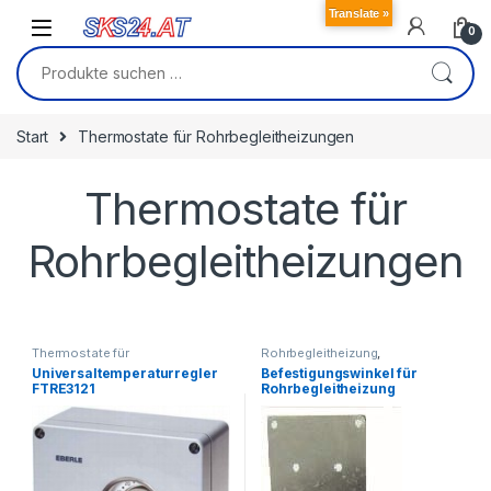
Skip to navigation
Skip to content
Translate »
0
Suchen nach:
Start
Thermostate für Rohrbegleitheizungen
Thermostate für
Rohrbegleitheizungen
Thermostate für
Rohrbegleitheizung
,
Rohrbegleitheizungen
Thermostate für
Universaltemperaturregler
Befestigungswinkel für
Rohrbegleitheizungen
FTRE3121
Rohrbegleitheizung